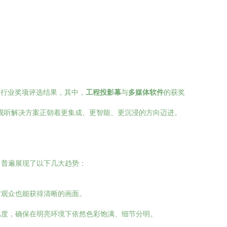
的行业奖项评选结果，其中，
工程投影幕
与
多媒体软件
的获奖
业视听解决方案正朝着更集成、更智能、更沉浸的方向迈进。
，普遍展现了以下几大趋势：
方观众也能获得清晰的画面。
比度，确保在明亮环境下依然色彩饱满、细节分明。