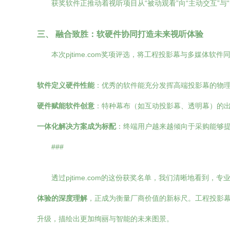
获奖软件正推动着视听项目从“被动观看”向“主动交互”与
三、 融合致胜：软硬件协同打造未来视听体验
本次pjtime.com奖项评选，将工程投影幕与多媒
软件定义硬件性能
：优秀的软件能充分发挥高端投影幕的物
硬件赋能软件创意
：特种幕布（如互动投影幕、透明幕）的
一体化解决方案成为标配
：终端用户越来越倾向于采购能够
###
透过pjtime.com的这份获奖名单，我们清晰地看到
体验的深度理解
，正成为衡量厂商价值的新标尺。工程投影
升级，描绘出更加绚丽与智能的未来图景。